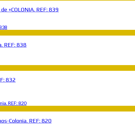
s de +COLONIA. REF: 839
a. REF: 838
F: 832
os-Colonia. REF: 820