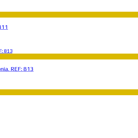
 811
nia. REF: 813