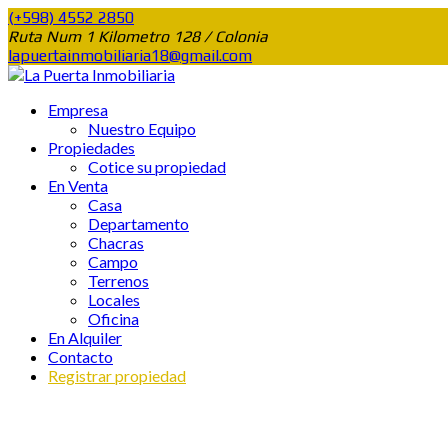
(+598) 4552 2850
Ruta Num 1 Kilometro 128 / Colonia
lapuertainmobiliaria18@gmail.com
Empresa
Nuestro Equipo
Propiedades
Cotice su propiedad
En Venta
Casa
Departamento
Chacras
Campo
Terrenos
Locales
Oficina
En Alquiler
Contacto
Registrar propiedad