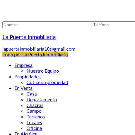
La Puerta Inmobiliaria
lapuertainmobiliaria18@gmail.com
Todo por La Puerta Inmobiliaria
Empresa
Nuestro Equipo
Propiedades
Cotice su propiedad
En Venta
Casa
Departamento
Chacras
Campo
Terrenos
Locales
Oficina
En Alquiler